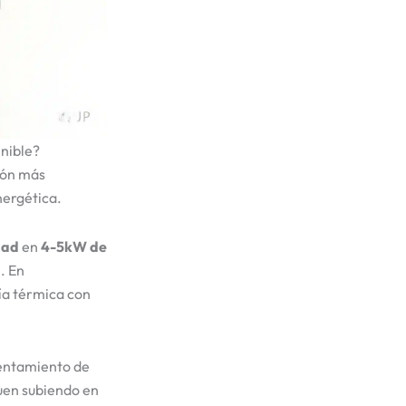
enible?
ción más
nergética.
idad
en
4-5kW de
. En
ía térmica con
lentamiento de
guen subiendo en