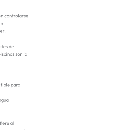
en controlarse
en
er.
stes de
iscinas son la
tible para
 agua
fiere al