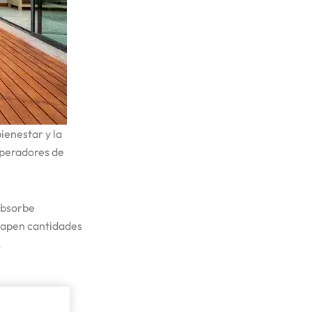
ienestar y la
 operadores de
absorbe
scapen cantidades
.