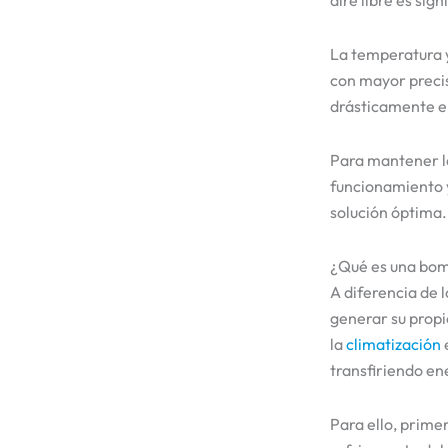
aire libre es sig
La temperatura y
con mayor precis
drásticamente el
Para mantener la
funcionamiento y
solución óptima.
¿Qué es una bom
A diferencia de 
generar su propi
la
climatización
transfiriendo ene
Para ello, primer