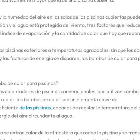
nificativamente mayor que la de una piscina cubierta.
 la humedad del aire en las salas de las piscinas cubiertas pued
ión y el agua está protegida del viento, tres factores que reduc
 índice de evaporación y la cantidad de calor que hay que repon
s piscinas exteriores a temperaturas agradables, sin que los co
 las facturas de energía se disparen, las bombas de calor para p
ba de calor para piscinas?
los calentadores de piscinas convencionales, que utilizan combus
o calor, las bombas de calor son un elemento clave de
eficiente
de las piscinas
, capaces de regular la temperatura del
rgía del aire circundante al agua.
o se extrae calor de la atmósfera que rodea la piscina y se trans