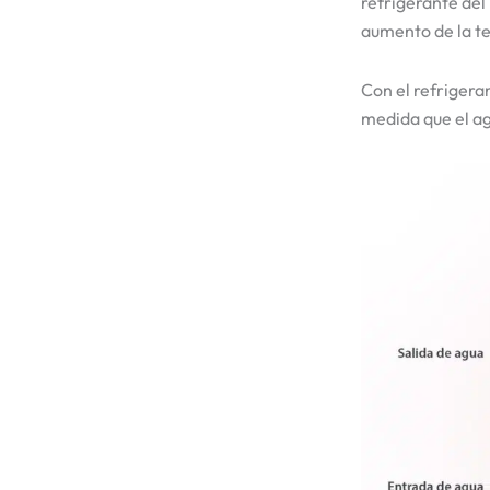
refrigerante del
aumento de la t
Con el refrigeran
medida que el agu