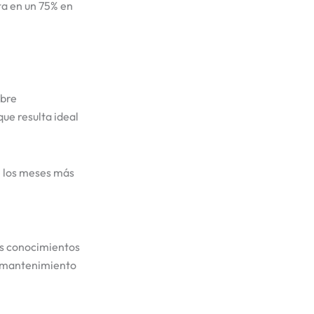
ta en un 75% en
ibre
ue resulta ideal
e los meses más
os conocimientos
de mantenimiento