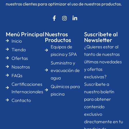
nuestros clientes para optimizar el uso de nuestros productos.
F
I
L
a
n
i
c
s
n
e
t
k
Menú Principal
Nuestros
Suscríbete al
b
a
e
Productos
Newsletter
Inicio
o
g
d
Equipos de
¿Quieres estar al
o
r
i
Tienda
k
a
n
piscina y SPA
tanto de nuestras
Ofertas
-
m
-
últimas novedades
Suministro y
f
i
Nosotros
n
y ofertas
evacuación de
FAQs
exclusivas?
agua
Certificaciones
Suscríbete a
Químicos para
Internacionales
nuestro boletín
piscina
para obtener
Contacto
contenido
exclusivo
directamente en tu