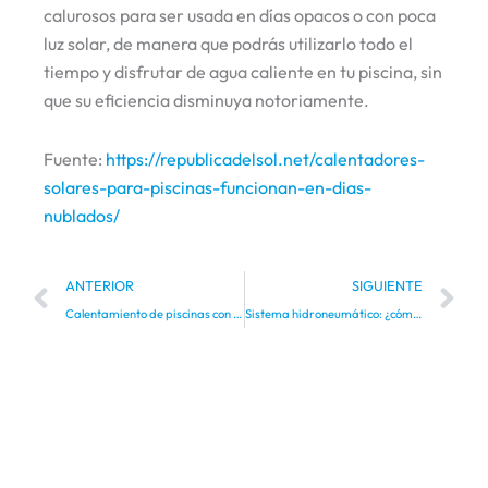
calurosos para ser usada en días opacos o con poca
luz solar, de manera que podrás utilizarlo todo el
tiempo y disfrutar de agua caliente en tu piscina, sin
que su eficiencia disminuya notoriamente.
Fuente:
https://republicadelsol.net/calentadores-
solares-para-piscinas-funcionan-en-dias-
nublados/
Prev
Ne
ANTERIOR
SIGUIENTE
Calentamiento de piscinas con paneles solares
Sistema hidroneumático: ¿cómo funciona?