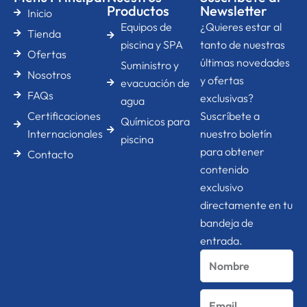
b
a
e
Productos
Newsletter
Inicio
o
g
d
Equipos de
¿Quieres estar al
o
r
i
Tienda
k
a
n
piscina y SPA
tanto de nuestras
Ofertas
-
m
-
últimas novedades
Suministro y
f
i
Nosotros
n
y ofertas
evacuación de
FAQs
exclusivas?
agua
Certificaciones
Suscríbete a
Químicos para
Internacionales
nuestro boletín
piscina
para obtener
Contacto
contenido
exclusivo
directamente en tu
bandeja de
entrada.
Nombre
Email