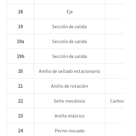
18
Eje
19
Sección de salida
19a
Sección de salida
19b
Sección de salida
20
Anillo de sellado estacionario
21
Anillo de rotación
Car
22
Sello mecánico
Carbono/car
23
Anillo elástico
24
Perno roscado