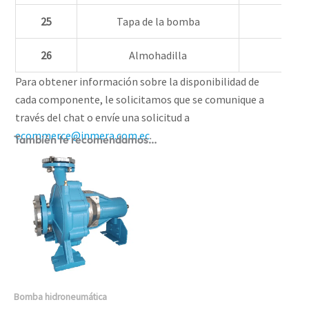
25
Tapa de la bomba
26
Almohadilla
Para obtener información sobre la disponibilidad de
cada componente, le solicitamos que se comunique a
través del chat o envíe una solicitud a
ecommerce@inmera.com.ec
.
También te recomendamos…
Bomba hidroneumática