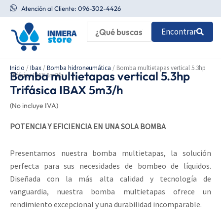
Ir
Atención al Cliente: 096-302-4426
al
Encontrar
contenido
Inicio
/
Ibax
/
Bomba hidroneumática
/ Bomba multietapas vertical 5.3hp
Bomba multietapas vertical 5.3hp
Trifásica IBAX 5m3/h
Trifásica IBAX 5m3/h
(No incluye IVA)
POTENCIA Y EFICIENCIA EN UNA SOLA BOMBA
Presentamos nuestra bomba multietapas, la solución
perfecta para sus necesidades de bombeo de líquidos.
Diseñada con la más alta calidad y tecnología de
vanguardia, nuestra bomba multietapas ofrece un
rendimiento excepcional y una durabilidad incomparable.