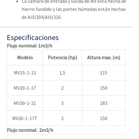
La cámara de entrada y salida de MV está hecha de
hierro fundido y las partes húmedas están hechas
de AISI304/AISI316.
Especificaciones
Flujo nominal: 1m3/h
Modelo
Potencia (hp)
Altura max. (m)
Alt
MV15-1-13
1,5
115
MV20-1-17
2
150
MV30-1-21
3
183
MV20-1-17T
2
150
Flujo nominal: 2m3/h