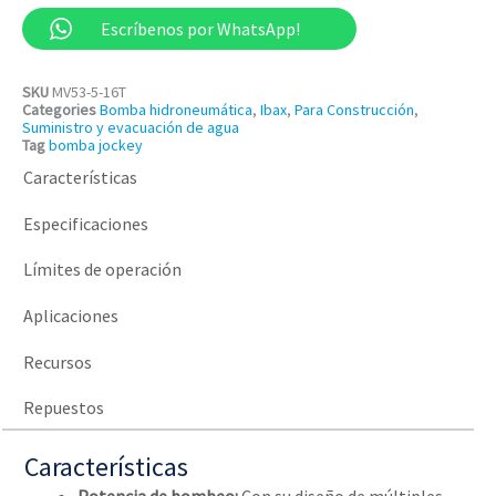
Escríbenos por WhatsApp!
SKU
MV53-5-16T
Categories
Bomba hidroneumática
,
Ibax
,
Para Construcción
,
Suministro y evacuación de agua
Tag
bomba jockey
Características
Especificaciones
Límites de operación
Aplicaciones
Recursos
Repuestos
Características
Potencia de bombeo:
Con su diseño de múltiples