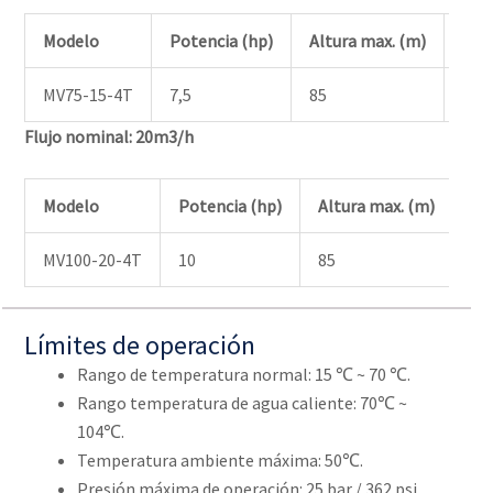
Modelo
Potencia (hp)
Altura max. (m)
Alt
MV75-15-4T
7,5
85
69
Flujo nominal: 20m3/h
Modelo
Potencia (hp)
Altura max. (m)
Al
MV100-20-4T
10
85
67
Límites de operación
Rango de temperatura normal: 15 ℃ ~ 70 ℃.
Rango temperatura de agua caliente: 70℃ ~
104℃.
Temperatura ambiente máxima: 50℃.
Presión máxima de operación: 25 bar / 362 psi