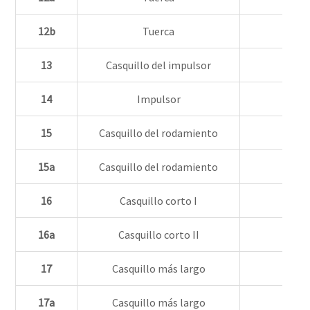
12b
Tuerca
13
Casquillo del impulsor
14
Impulsor
15
Casquillo del rodamiento
Carb
15a
Casquillo del rodamiento
Carb
16
Casquillo corto I
16a
Casquillo corto II
17
Casquillo más largo
17a
Casquillo más largo