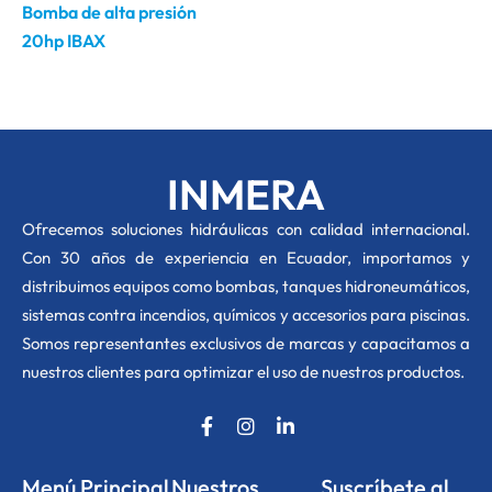
Bomba de alta presión
20hp IBAX
INMERA
O
frecemos soluciones hidráulicas con calidad internacional.
Con 30 años de experiencia en Ecuador, importamos y
distribuimos equipos como bombas, tanques hidroneumáticos,
sistemas contra incendios, químicos y accesorios para piscinas.
Somos representantes exclusivos de marcas y capacitamos a
nuestros clientes para optimizar el uso de nuestros productos.
F
I
L
a
n
i
c
s
n
e
t
k
Menú Principal
Nuestros
Suscríbete al