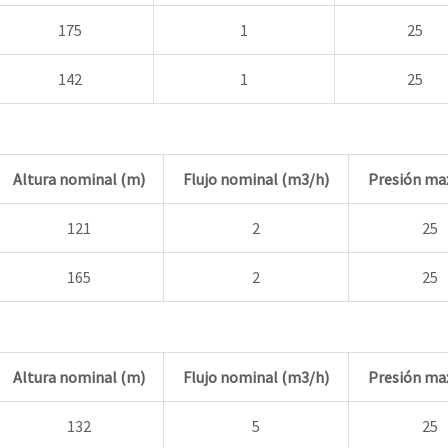
175
1
25
142
1
25
Altura nominal (m)
Flujo nominal (m3/h)
Presión max
121
2
25
165
2
25
Altura nominal (m)
Flujo nominal (m3/h)
Presión max
132
5
25