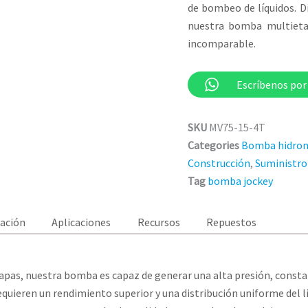
de bombeo de líquidos. D
nuestra bomba multietap
incomparable.
Escríbenos po
SKU
MV75-15-4T
Categories
Bomba hidron
Construcción
,
Suministro
Tag
bomba jockey
ración
Aplicaciones
Recursos
Repuestos
apas, nuestra bomba es capaz de generar una alta presión, constan
requieren un rendimiento superior y una distribución uniforme del