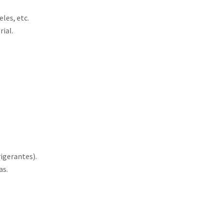
les, etc.
ial.
rigerantes).
as.