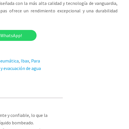
iseñada con la más alta calidad y tecnología de vanguardia,
as ofrece un rendimiento excepcional y una durabilidad
r WhatsApp!
eumática
,
Ibax
,
Para
 y evacuación de agua
te y confiable, lo que la
 líquido bombeado.