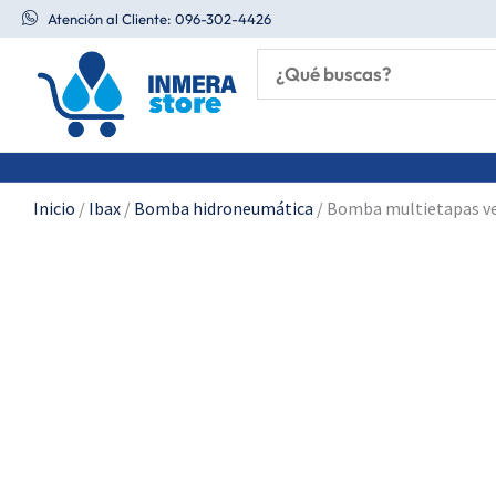
Ir
Atención al Cliente: 096-302-4426
al
contenido
Inicio
/
Ibax
/
Bomba hidroneumática
/ Bomba multietapas ver