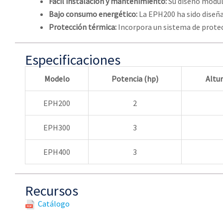
Fácil instalación y mantenimiento:
Su diseño modula
Bajo consumo energético:
La EPH200 ha sido diseña
Protección térmica:
Incorpora un sistema de protec
Especificaciones
Modelo
Potencia (hp)
Altu
EPH200
2
EPH300
3
EPH400
3
Recursos
Catálogo