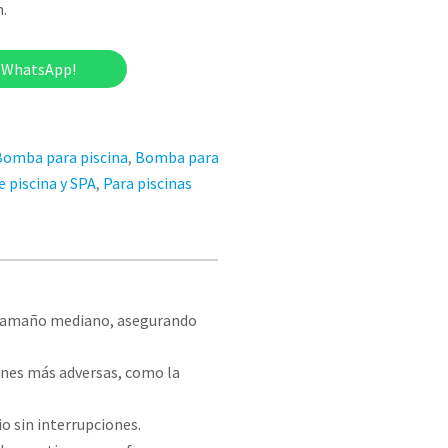
n.
r WhatsApp!
Bomba para piscina
,
Bomba para
e piscina y SPA
,
Para piscinas
e tamaño mediano, asegurando
iones más adversas, como la
o sin interrupciones.