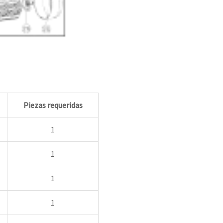
Piezas requeridas
1
1
1
1