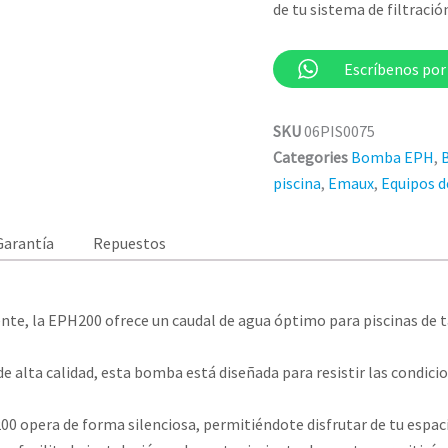
de tu sistema de filtració
Escríbenos po
SKU
06PIS0075
Categories
Bomba EPH
,
piscina
,
Emaux
,
Equipos d
Garantía
Repuestos
ente, la EPH200 ofrece un caudal de agua óptimo para piscinas d
e alta calidad, esta bomba está diseñada para resistir las condic
00 opera de forma silenciosa, permitiéndote disfrutar de tu espaci