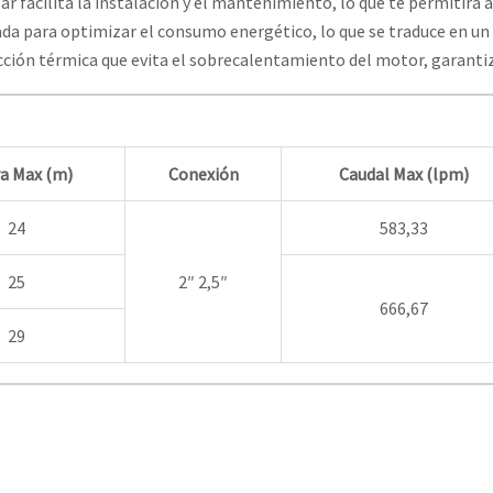
r facilita la instalación y el mantenimiento, lo que te permitirá 
da para optimizar el consumo energético, lo que se traduce en un
ción térmica que evita el sobrecalentamiento del motor, garantiz
ra Max (m)
Conexión
Caudal Max (lpm)
24
583,33
25
2″ 2,5″
666,67
29