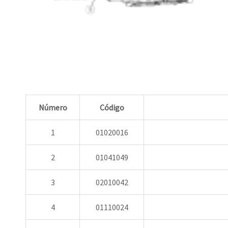
Número
Código
1
01020016
2
01041049
3
02010042
4
01110024