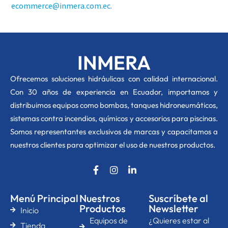
ecommerce@inmera.com.ec
.
INMERA
O
frecemos soluciones hidráulicas con calidad internacional.
Con 30 años de experiencia en Ecuador, importamos y
distribuimos equipos como bombas, tanques hidroneumáticos,
sistemas contra incendios, químicos y accesorios para piscinas.
Somos representantes exclusivos de marcas y capacitamos a
nuestros clientes para optimizar el uso de nuestros productos.
F
I
L
a
n
i
c
s
n
e
t
k
Menú Principal
Nuestros
Suscríbete al
b
a
e
Productos
Newsletter
Inicio
o
g
d
Equipos de
¿Quieres estar al
o
r
i
Tienda