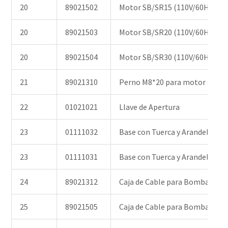
20
89021502
Motor SB/SR15 (110V/60HZ)
20
89021503
Motor SB/SR20 (110V/60HZ)
20
89021504
Motor SB/SR30 (110V/60HZ)
21
89021310
Perno M8*20 para motor con a
22
01021021
Llave de Apertura
23
01111032
Base con Tuerca y Arandela pa
23
01111031
Base con Tuerca y Arandela pa
24
89021312
Caja de Cable para Bomba SB/S
25
89021505
Caja de Cable para Bomba SB/