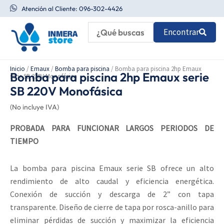
Ir
Atención al Cliente: 096-302-4426
al
Encontrar
contenido
Inicio
/
Emaux
/
Bomba para piscina
/ Bomba para piscina 2hp Emaux
Bomba para piscina 2hp Emaux serie
serie SB 220V Monofásica
SB 220V Monofásica
(No incluye IVA)
PROBADA PARA FUNCIONAR LARGOS PERIODOS DE
TIEMPO
La bomba para piscina Emaux serie SB ofrece un alto
rendimiento de alto caudal y eficiencia energética.
Conexión de succión y descarga de 2” con tapa
transparente. Diseño de cierre de tapa por rosca-anillo para
eliminar pérdidas de succión y maximizar la eficiencia