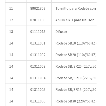
11
89021309
Tornillo para Rodete con Anill
12
02011108
Anillo en O para Difusor
13
01111015
Difusor
14
01311001
Rodete SB10 (110V/60HZ) y (22
14
01311002
Rodete SB20 (110V/60HZ) y (22
14
01311003
Rodete SB/SR20 (220V/50HZ) y 
14
01311004
Rodete SB/SR10 (220V/50HZ) y 
14
01311005
Rodete SB/SR15 (220V/50HZ) y 
14
01311006
Rodete SB30 (220V/50HZ) y (38