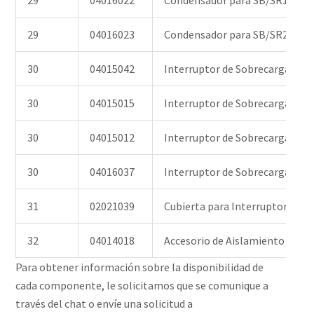
29
04016023
Condensador para SB/SR20/SB3
30
04015042
Interruptor de Sobrecarga PE
30
04015015
Interruptor de Sobrecarga PE
30
04015012
Interruptor de Sobrecarga PE
30
04016037
Interruptor de Sobrecarga PE
31
02021039
Cubierta para Interruptor de S
32
04014018
Accesorio de Aislamiento para 
Para obtener información sobre la disponibilidad de
cada componente, le solicitamos que se comunique a
través del chat o envíe una solicitud a