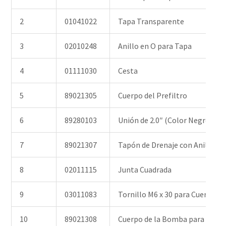
2
01041022
Tapa Transparente
3
02010248
Anillo en O para Tapa
4
01111030
Cesta
5
89021305
Cuerpo del Prefiltro
6
89280103
Unión de 2.0″ (Color Negro/Bla
7
89021307
Tapón de Drenaje con Anillo en
8
02011115
Junta Cuadrada
9
03011083
Tornillo M6 x 30 para Cuerpo d
10
89021308
Cuerpo de la Bomba para SB, S