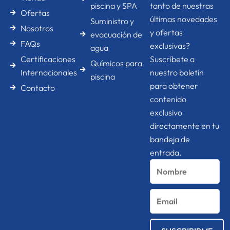
k
a
n
piscina y SPA
tanto de nuestras
Ofertas
-
m
-
últimas novedades
Suministro y
f
i
Nosotros
n
y ofertas
evacuación de
FAQs
exclusivas?
agua
Certificaciones
Suscríbete a
Químicos para
Internacionales
nuestro boletín
piscina
para obtener
Contacto
contenido
exclusivo
directamente en tu
bandeja de
entrada.
Nombre
Email