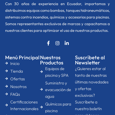
Con 30 años de experiencia en Ecuador, importamos y
distribuimos equipos como bombas, tanques hidroneumáticos,
sistemas contra incendios, químicos y accesorios para piscinas.
Somos representantes exclusivos de marcas y capacitamos a
nuestros clientes para optimizar el uso de nuestros productos.
F
I
L
a
n
i
c
s
n
e
t
k
Menú Principal
Nuestros
Suscríbete al
b
a
e
Productos
Newsletter
Inicio
o
g
d
Equipos de
¿Quieres estar al
o
r
i
Tienda
k
a
n
piscina y SPA
tanto de nuestras
Ofertas
-
m
-
últimas novedades
Suministro y
f
i
Nosotros
n
y ofertas
evacuación de
FAQs
exclusivas?
agua
Certificaciones
Suscríbete a
Químicos para
Internacionales
nuestro boletín
piscina