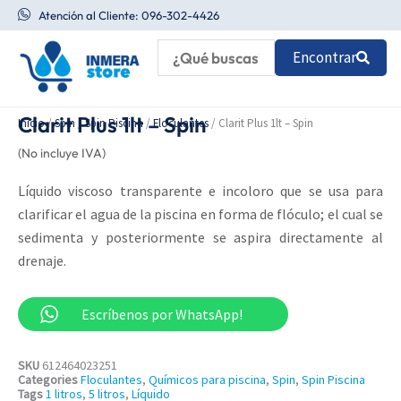
Ir
Atención al Cliente: 096-302-4426
al
Encontrar
contenido
Clarit Plus 1lt – Spin
Inicio
/
Spin
/
Spin Piscina
/
Floculantes
/ Clarit Plus 1lt – Spin
(No incluye IVA)
Líquido viscoso transparente e incoloro que se usa para
clarificar el agua de la piscina en forma de flóculo; el cual se
sedimenta y posteriormente se aspira directamente al
drenaje.
Escríbenos por WhatsApp!
SKU
612464023251
Categories
Floculantes
,
Químicos para piscina
,
Spin
,
Spin Piscina
Tags
1 litros
,
5 litros
,
Líquido