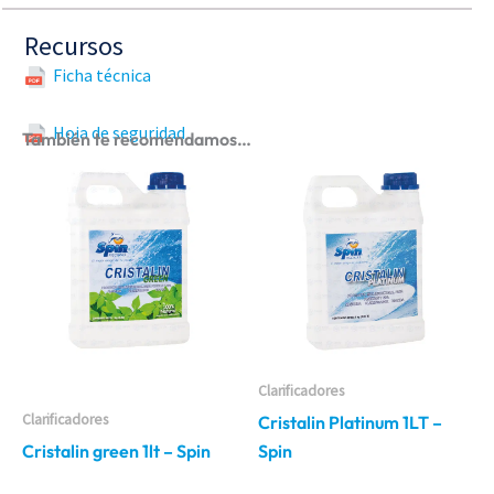
Recursos
Ficha técnica
Hoja de seguridad
También te recomendamos…
Clarificadores
Clarificadores
Cristalin Platinum 1LT –
Cristalin green 1lt – Spin
Spin