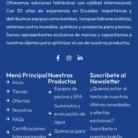
O
frecemos soluciones hidráulicas con calidad internacional.
Con 30 años de experiencia en Ecuador, importamos y
distribuimos equipos como bombas, tanques hidroneumáticos,
sistemas contra incendios, químicos y accesorios para piscinas.
Somos representantes exclusivos de marcas y capacitamos a
nuestros clientes para optimizar el uso de nuestros productos.
F
I
L
a
n
i
c
s
n
e
t
k
Menú Principal
Nuestros
Suscríbete al
b
a
e
Productos
Newsletter
Inicio
o
g
d
Equipos de
¿Quieres estar al
o
r
i
Tienda
k
a
n
piscina y SPA
tanto de nuestras
Ofertas
-
m
-
últimas novedades
Suministro y
f
i
Nosotros
n
y ofertas
evacuación de
FAQs
exclusivas?
agua
Certificaciones
Suscríbete a
Químicos para
Internacionales
nuestro boletín