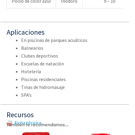
Polvo de color azul
Inodoro
9 – 10
Aplicaciones
En piscinas de parques acuáticos
Balnearios
Clubes deportivos
Escuelas de natación
Hotelería
Piscinas residenciales
Tinas de hidromasaje
SPA’s
Recursos
Ficha técnica
También te recomendamos…