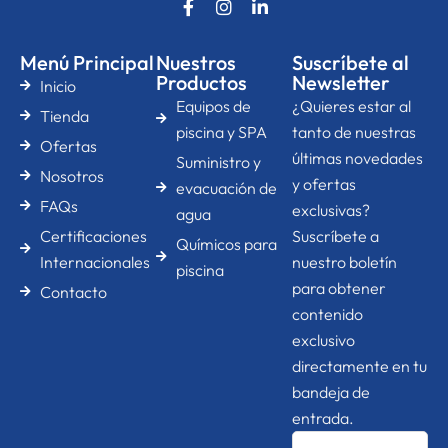
F
I
L
a
n
i
c
s
n
e
t
k
Menú Principal
Nuestros
Suscríbete al
b
a
e
Productos
Newsletter
Inicio
o
g
d
Equipos de
¿Quieres estar al
o
r
i
Tienda
k
a
n
piscina y SPA
tanto de nuestras
Ofertas
-
m
-
últimas novedades
Suministro y
f
i
Nosotros
n
y ofertas
evacuación de
FAQs
exclusivas?
agua
Certificaciones
Suscríbete a
Químicos para
Internacionales
nuestro boletín
piscina
para obtener
Contacto
contenido
exclusivo
directamente en tu
bandeja de
entrada.
Nombre