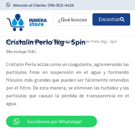
Ir
Atención al Cliente: 096-302-4426
al
Encontrar
contenido
Cristalin Perla 1kg – Spin
Inicio
/
Spin
/
Spin Piscina
/
Clarificadores
/ Cristalin Perla 1kg – Spin
(No incluye IVA)
Cristalin Perla actúa como un coagulante, aglomerando las
partículas finas en suspensión en el agua y formando
flóculos más grandes que pueden ser fácilmente retenidos
por el filtro. De esta manera, se eliminan las turbidez y las
partículas que causan la pérdida de transparencia en el
agua.
Escríbenos por WhatsApp!