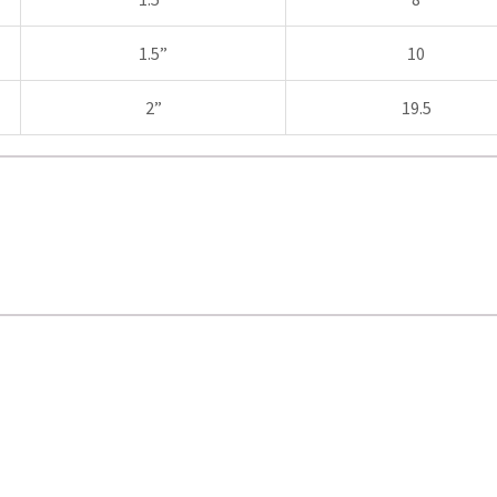
1.5”
10
2”
19.5