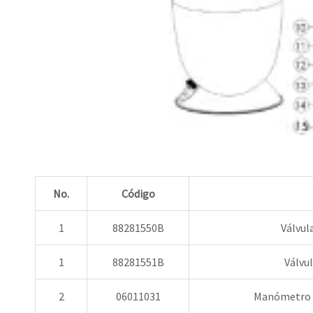
No.
Código
1
88281550B
Válvul
1
88281551B
Válvul
2
06011031
Manómetro de