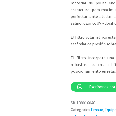
material de polietilen
estructural para maximiza
perfectamente a todas las
salino, ozono, UV y dosifi
El filtro volumétrico está
estándar de presión sobr
El filtro incorpora una
robustos para crear el f
posicionamiento en relaci
Escríbenos po
SKU
88016046
Categories
Emaux
,
Equipo