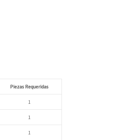
Piezas Requeridas
1
1
1