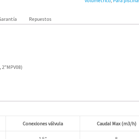
volumétrico
,
Para piscina
Garantía
Repuestos
7, 2”MPV08)
Conexiones válvula
Caudal Max (
m
3
/h
)
1.5”
8