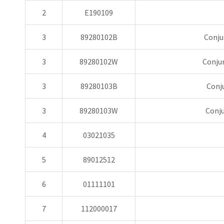
2
E190109
3
89280102B
Conju
3
89280102W
Conjun
3
89280103B
Conju
3
89280103W
Conju
4
03021035
5
89012512
6
01111101
7
112000017