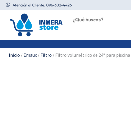
Ir
Atención al Cliente: 096-302-4426
al
contenido
Inicio
/
Emaux
/
Filtro
/ Filtro volumétrico de 24″ para piscin