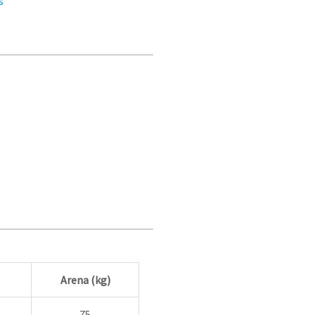
s
Arena (kg)
75