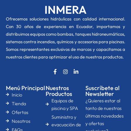
INMERA
O
frecemos soluciones hidráulicas con calidad internacional.
Con 30 años de experiencia en Ecuador, importamos y
distribuimos equipos como bombas, tanques hidroneumáticos,
sistemas contra incendios, químicos y accesorios para piscinas.
Somos representantes exclusivos de marcas y capacitamos a
nuestros clientes para optimizar el uso de nuestros productos.
F
I
L
a
n
i
c
s
n
e
t
k
Menú Principal
Nuestros
Suscríbete al
b
a
e
Productos
Newsletter
Inicio
o
g
d
Equipos de
¿Quieres estar al
o
r
i
Tienda
k
a
n
piscina y SPA
tanto de nuestras
Ofertas
-
m
-
últimas novedades
Suministro y
f
i
Nosotros
n
y ofertas
evacuación de
FAQs
exclusivas?