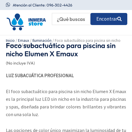
Ir
Atención al Cliente: 096-302-4426
al
Encontrar
contenido
Inicio
/
Emaux
/
Iluminación
/ Foco subactuático para piscina sin nicho
Foco subactuático para piscina sin
Elumen X Emaux
nicho Elumen X Emaux
(No incluye IVA)
LUZ SUBACUÁTICA PROFESIONAL
El foco subactuático para piscina sin nicho Elumen X Emaux
es la principal luz LED sin nicho en la industria para piscinas
y spas, diseñada para brindar colores brillantes y vibrantes
con una sola luz.
Las opciones de color único maximizan la luminosidad de tu