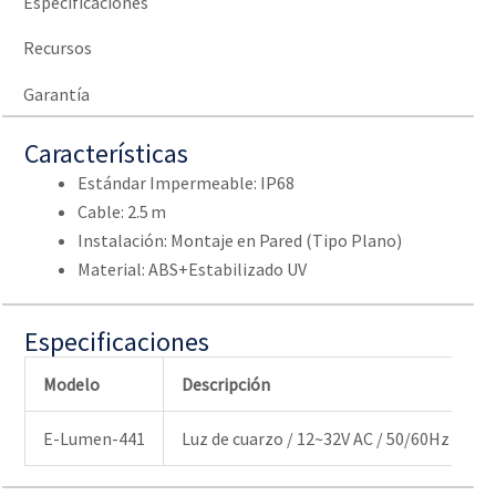
Especificaciones
Recursos
Garantía
Características
Estándar Impermeable: IP68
Cable: 2.5 m
Instalación: Montaje en Pared (Tipo Plano)
Material: ABS+Estabilizado UV
Especificaciones
Modelo
Descripción
A
E-Lumen-441
Luz de cuarzo / 12~32V AC / 50/60Hz
B