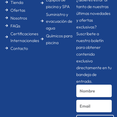
o
r
i
Tienda
k
a
n
piscina y SPA
tanto de nuestras
Ofertas
-
m
-
últimas novedades
Suministro y
f
i
Nosotros
n
y ofertas
evacuación de
FAQs
exclusivas?
agua
Certificaciones
Suscríbete a
Químicos para
Internacionales
nuestro boletín
piscina
para obtener
Contacto
contenido
exclusivo
directamente en tu
bandeja de
entrada.
Nombre
Email