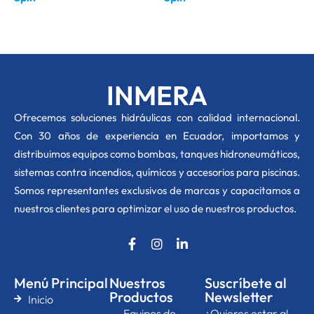
INMERA
O
frecemos soluciones hidráulicas con calidad internacional.
Con 30 años de experiencia en Ecuador, importamos y
distribuimos equipos como bombas, tanques hidroneumáticos,
sistemas contra incendios, químicos y accesorios para piscinas.
Somos representantes exclusivos de marcas y capacitamos a
nuestros clientes para optimizar el uso de nuestros productos.
F
I
L
a
n
i
c
s
n
e
t
k
Menú Principal
Nuestros
Suscríbete al
b
a
e
Productos
Newsletter
Inicio
o
g
d
Equipos de
¿Quieres estar al