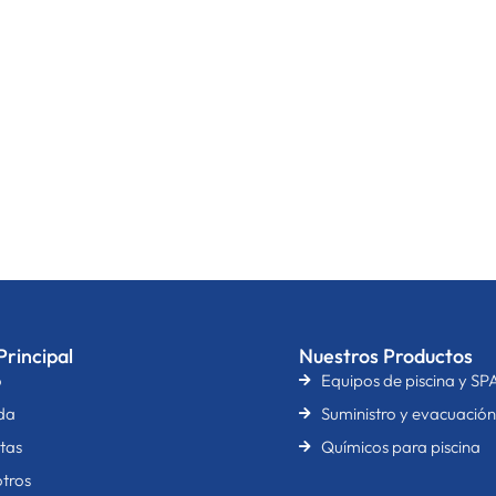
rincipal
Nuestros Productos
o
Equipos de piscina y SP
da
Suministro y evacuació
tas
Químicos para piscina
tros