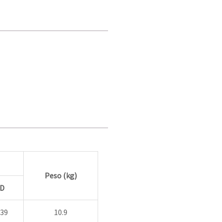
Peso (kg)
D
39
10.9