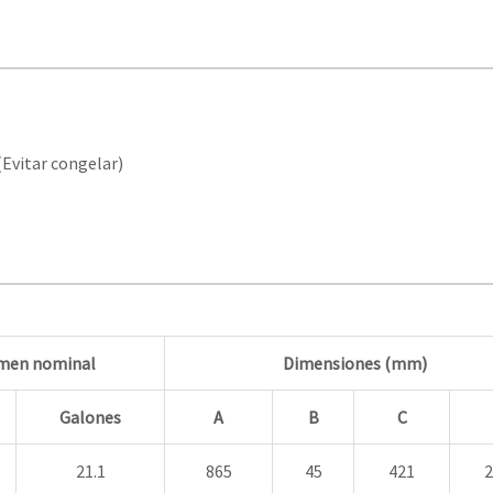
(Evitar congelar)
men nominal
Dimensiones (mm)
Galones
A
B
C
21.1
865
45
421
2