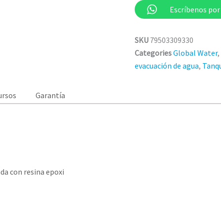
Escríbenos po
SKU
79503309330
Categories
Global Water
,
evacuación de agua
,
Tanq
ursos
Garantía
ada con resina epoxi