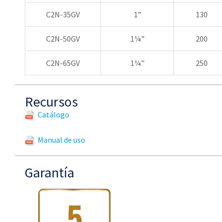
C2N-35GV
1”
130
C2N-50GV
1¼”
200
C2N-65GV
1¼”
250
Recursos
Catálogo
Manual de uso
Garantía