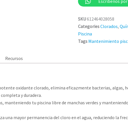
Escríbenos po
SKU
612464028058
Categories
Clorados
,
Quím
Piscina
Tags
Mantenimiento pisc
Recursos
potente oxidante clorado, elimina eficazmente bacterias, algas, 
 completa y duradera.
as, manteniendo tu piscina libre de manchas verdes y manteniendo
za una mayor permanencia del cloro en el agua, reduciendo la frec