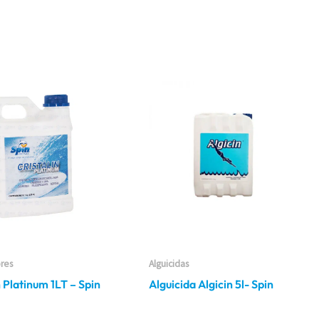
ores
Alguicidas
n Platinum 1LT – Spin
Alguicida Algicin 5l- Spin