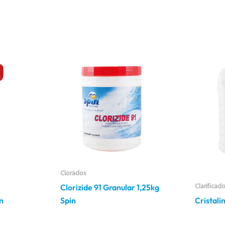
Clorados
Clarificad
Clorizide 91 Granular 1,25kg
in
Spin
Cristali