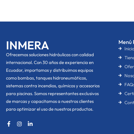
INMERA
Menú P
Inici
O
frecemos soluciones hidráulicas con calidad
Tien
internacional. Con 30 años de experiencia en
Ofer
Ecuador, importamos y distribuimos equipos
Noso
como bombas, tanques hidroneumáticos,
FAQ
sistemas contra incendios, químicos y accesorios
para piscinas. Somos representantes exclusivos
Cert
de marcas y capacitamos a nuestros clientes
Cont
para optimizar el uso de nuestros productos.
F
I
L
a
n
i
c
s
n