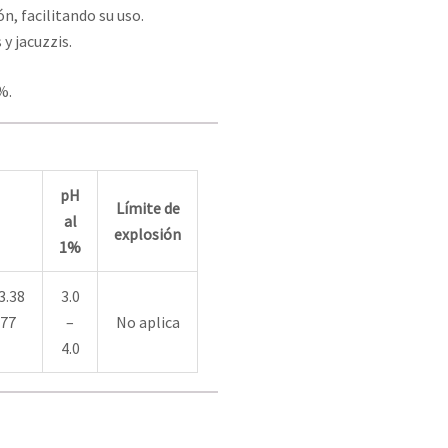
n, facilitando su uso.
y jacuzzis.
%.
pH
Límite de
al
explosión
1%
3.38
3.0
(77
–
No aplica
4.0