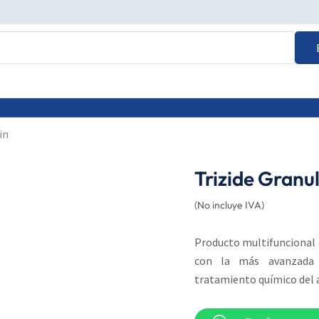
in
Trizide Granu
(No incluye IVA)
Producto multifuncional 
con la más avanzada t
tratamiento químico del a