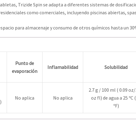
bletas, Trizide Spin se adapta a diferentes sistemas de dosificació
residenciales como comerciales, incluyendo piscinas abiertas, spas 
 espacio para almacenaje y consumo de otros químicos hasta un 30
Punto de
Inflamabilidad
Solubilidad
evaporación
2.7 g / 100 ml ( 0.09 oz/
No aplica
No aplica
oz fl) de agua a 25 ºC 
)
ºF)