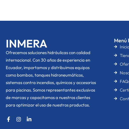
INMERA
Menú P
Inici
O
frecemos soluciones hidráulicas con calidad
Tien
internacional. Con 30 años de experiencia en
Ofer
Ecuador, importamos y distribuimos equipos
Noso
como bombas, tanques hidroneumáticos,
FAQ
sistemas contra incendios, químicos y accesorios
para piscinas. Somos representantes exclusivos
Cert
de marcas y capacitamos a nuestros clientes
Cont
para optimizar el uso de nuestros productos.
F
I
L
a
n
i
c
s
n