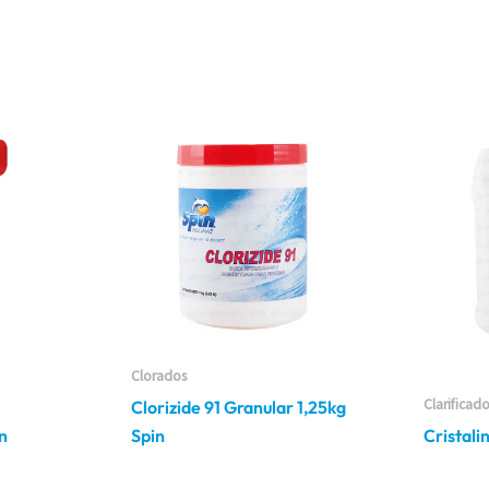
Clorados
Clarificad
Clorizide 91 Granular 1,25kg
in
Spin
Cristali