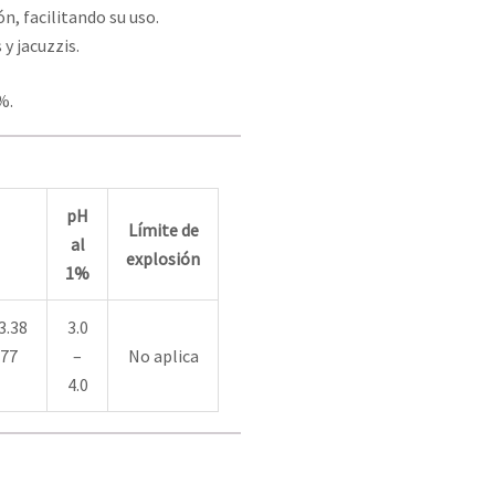
n, facilitando su uso.
y jacuzzis.
%.
pH
Límite de
al
explosión
1%
3.38
3.0
(77
–
No aplica
4.0