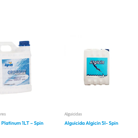
ores
Alguicidas
n Platinum 1LT – Spin
Alguicida Algicin 5l- Spin