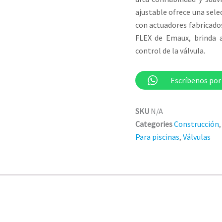
ajustable ofrece una sele
con actuadores fabricado
FLEX de Emaux, brinda a
control de la válvula.
Escríbenos po
SKU
N/A
Categories
Construcción
Para piscinas
,
Válvulas