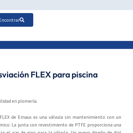
Encontrar
sviación FLEX para piscina
ilidad en plomería.
n FLEX de Emaux es una válvula sin mantenimiento con un
ico. La junta con revestimiento de PTFE proporciona una
iza el par de giro para la válvula. Un nuevo diseño de dial