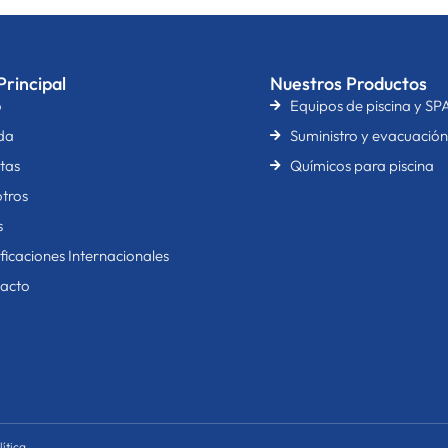
rincipal
Nuestros Productos
o
Equipos de piscina y SP
da
Suministro y evacuació
tas
Químicos para piscina
tros
s
ificaciones Internacionales
acto
ítica