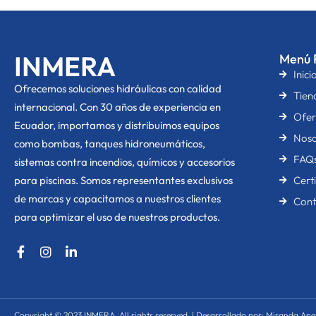
INMERA
Menú P
Inici
O
frecemos soluciones hidráulicas con calidad
Tien
internacional. Con 30 años de experiencia en
Ofer
Ecuador, importamos y distribuimos equipos
Noso
como bombas, tanques hidroneumáticos,
FAQ
sistemas contra incendios, químicos y accesorios
para piscinas. Somos representantes exclusivos
Cert
de marcas y capacitamos a nuestros clientes
Cont
para optimizar el uso de nuestros productos.
F
I
L
a
n
i
c
s
n
e
t
k
b
a
e
o
g
d
Copyright © 2023 INMERA, All rights reserved. | Desarrollado por: Miranda Anal