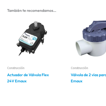
También te recomendamos…
Este
Este
producto
producto
tiene
tiene
múltiples
múltiples
variantes.
variantes.
Las
Las
opciones
opciones
se
se
pueden
pueden
Construcción
Construcción
elegir
elegir
Actuador de Válvula Flex
Válvula de 2 vías par
en
en
24V Emaux
Emaux
la
la
página
página
de
de
producto
producto