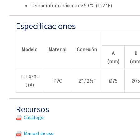
Temperatura máxima de 50 °C (122 °F)
Especificaciones
Modelo
Material
Conexión
A
B
(mm)
(mm
FLEX50-
PVC
2” / 2½”
Ø75
Ø75
3(A)
Recursos
Catálogo
Manual de uso