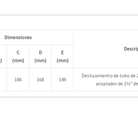
Dimensiones
Descri
C
D
E
)
(mm)
(mm)
(mm)
Deslizamiento de tubo de 2
186
168
149
acoplador de 2½” de