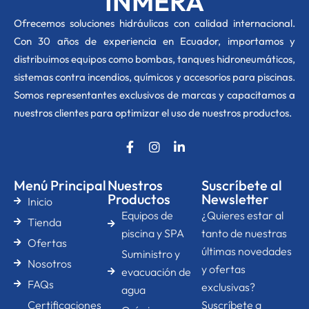
INMERA
O
frecemos soluciones hidráulicas con calidad internacional.
Con 30 años de experiencia en Ecuador, importamos y
distribuimos equipos como bombas, tanques hidroneumáticos,
sistemas contra incendios, químicos y accesorios para piscinas.
Somos representantes exclusivos de marcas y capacitamos a
nuestros clientes para optimizar el uso de nuestros productos.
F
I
L
a
n
i
c
s
n
e
t
k
Menú Principal
Nuestros
Suscríbete al
b
a
e
Productos
Newsletter
Inicio
o
g
d
Equipos de
¿Quieres estar al
o
r
i
Tienda
k
a
n
piscina y SPA
tanto de nuestras
Ofertas
-
m
-
últimas novedades
Suministro y
f
i
Nosotros
n
y ofertas
evacuación de
FAQs
exclusivas?
agua
Certificaciones
Suscríbete a