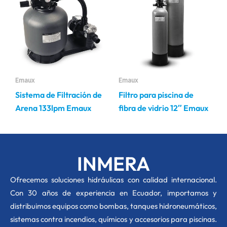
producto
producto
Emaux
Emaux
Sistema de Filtración de
Filtro para piscina de
Arena 133lpm Emaux
fibra de vidrio 12″ Emaux
INMERA
O
frecemos soluciones hidráulicas con calidad internacional.
Con 30 años de experiencia en Ecuador, importamos y
distribuimos equipos como bombas, tanques hidroneumáticos,
sistemas contra incendios, químicos y accesorios para piscinas.