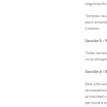
seguimiento 
También reco
para entende
Cookies.
Sección 5 – 
Todos los el
no le otorga
Sección 6 – 
Este sitio w
proveedores, 
privacidad y
personal a es