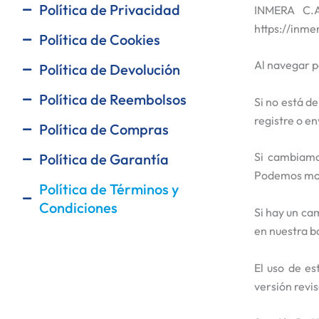
Política de Privacidad
INMERA C.A
https://inmer
Política de Cookies
Al navegar p
Política de Devolución
Política de Reembolsos
Si no está d
registre o en
Política de Compras
Si cambiamos
Política de Garantía
Podemos mod
Política de Términos y
Condiciones
Si hay un ca
en nuestra b
El uso de es
versión revi